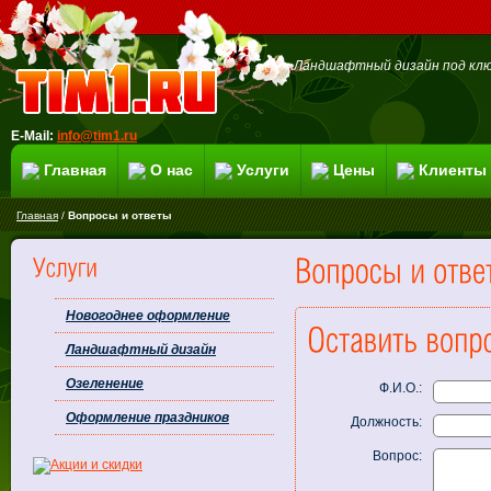
Ландшафтный дизайн под клю
E-Mail:
info@tim1.ru
Главная
О нас
Услуги
Цены
Клиенты
Главная
/
Вопросы и ответы
Новогоднее оформление
Ландшафтный дизайн
Озеленение
Ф.И.О.:
Оформление праздников
Должность:
Вопрос: