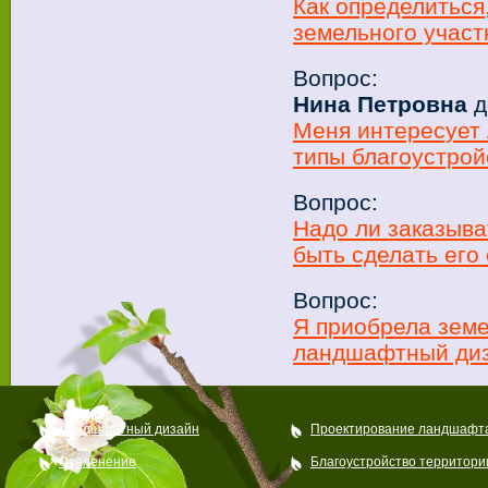
Как определиться
земельного участ
Вопрос:
Нина Петровна
д
Меня интересует
типы благоустрой
Вопрос:
Надо ли заказыв
быть сделать его
Вопрос:
Я приобрела земе
ландшафтный ди
Ландшафтный дизайн
Проектирование ландшафт
Озеленение
Благоустройство территори