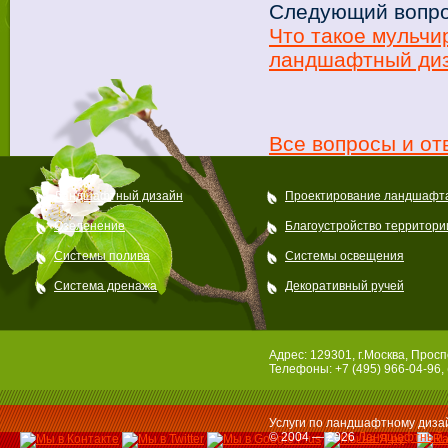
Следующий вопро
Что такое мульчи
ландшафтный диз
Все вопросы и от
Ландшафтный дизайн
Проектирование ландшафт
Озеленение
Благоустройство территори
Системы полива
Системы освещения
Система дренажа
Декоративный ручей
Адрес: 129301, г.Москва, Просп
Телефоны: +7 (495) 966-04-96, 
Услуги по ландшафтному дизай
© 2004 — 2026
Ландшафтный 