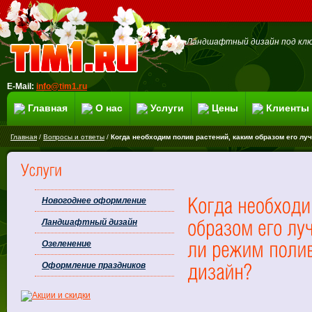
Ландшафтный дизайн под клю
E-Mail:
info@tim1.ru
Главная
О нас
Услуги
Цены
Клиенты
Главная
/
Вопросы и ответы
/
Когда необходим полив растений, каким образом его л
Новогоднее оформление
Ландшафтный дизайн
Озеленение
Оформление праздников