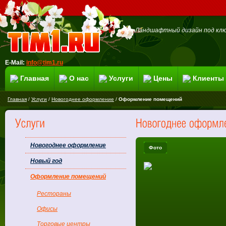
Ландшафтный дизайн под клю
E-Mail:
info@tim1.ru
Главная
О нас
Услуги
Цены
Клиенты
Главная
/
Услуги
/
Новогоднее оформление
/
Оформление помещений
Новогоднее оформление
Фото
Новый год
Оформление помещений
Рестораны
Офисы
Торговые центры