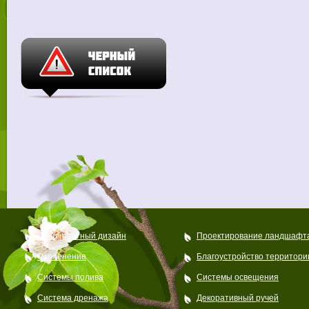
Ландшафтный дизайн
Проектирование ландшафт
Озеленение
Благоустройство территори
Системы полива
Системы освещения
Система дренажа
Декоративный ручей