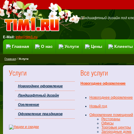
Ландшафтный дизайн под клю
E-Mail:
info@tim1.ru
Главная
О нас
Услуги
Цены
Клиенты
Главная
/
Услуги
Новогоднее оформление
Новогоднее оформление
Ландшафтный дизайн
Новогоднее оформление
Озеленение
Новый год
Оформление праздников
Оформление помещений
Рестораны
Офисы
Торговые центры
Загородные дома