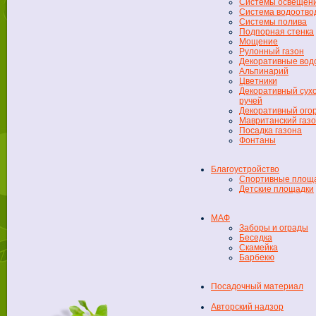
Системы освещен
Система водоотво
Системы полива
Подпорная стенка
Мощение
Рулонный газон
Декоративные во
Альпинарий
Цветники
Декоративный сух
ручей
Декоративный ого
Мавританский газ
Посадка газона
Фонтаны
Благоустройство
Спортивные площ
Детские площадки
МАФ
Заборы и ограды
Беседка
Скамейка
Барбекю
Посадочный материал
Авторский надзор