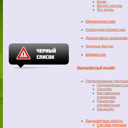
Банки
Фитнес-центры
Яхт-клубы
Оформление елки
Новогодняя флористика
Декоративное освещение
Ледяные фигуры
Шефмонтаж
Ландшафтный дизайн
Проектирование ландша
Геодезическая съ
Геология
Вертикальная
планировка
Проектная
документация
Ландшафт
Ландшафтные работы
Система дренажа