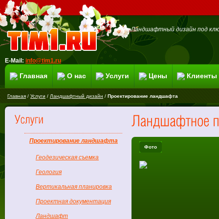
Ландшафтный дизайн под клю
E-Mail:
info@tim1.ru
Главная
О нас
Услуги
Цены
Клиенты
Главная
/
Услуги
/
Ландшафтный дизайн
/
Проектирование ландшафта
Проектирование ландшафта
Фото
Геодезическая съемка
Геология
Вертикальная планировка
Проектная документация
Ландшафт