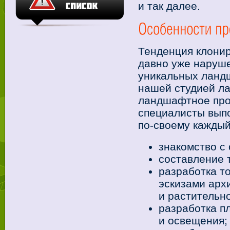
и так далее.
Тенденция клони
давно уже наруше
уникальных ландш
нашей студией л
ландшафтное про
специалисты выпо
по-своему каждый
знакомство с
составление 
разработка т
эскизами арх
и растительн
разработка п
и освещения;