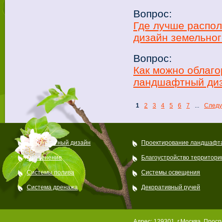
Вопрос:
Где лучше распол
дизайн земельног
Вопрос:
Как можно облаго
ландшафтный диз
1
2
3
4
5
6
7
...
След
Ландшафтный дизайн
Проектирование ландшафт
Озеленение
Благоустройство территори
Системы полива
Системы освещения
Система дренажа
Декоративный ручей
Адрес: 129301, г.Москва, Просп