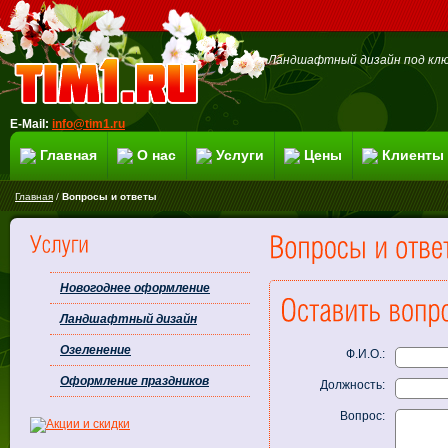
Ландшафтный дизайн под клю
E-Mail:
info@tim1.ru
Главная
О нас
Услуги
Цены
Клиенты
Главная
/
Вопросы и ответы
Новогоднее оформление
Ландшафтный дизайн
Озеленение
Ф.И.О.:
Оформление праздников
Должность:
Вопрос: