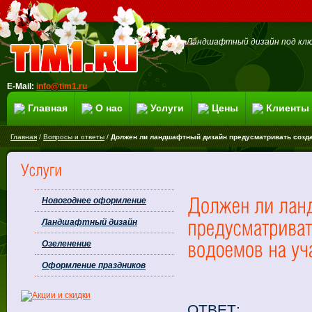
Ландшафтный дизайн под клю
E-Mail:
info@tim1.ru
Главная
О нас
Услуги
Цены
Клиенты
Главная
/
Вопросы и ответы
/
Должен ли ландшафтный дизайн предусматривать созда
Новогоднее оформление
Ландшафтный дизайн
Озеленение
Оформление праздников
ОТВЕТ: