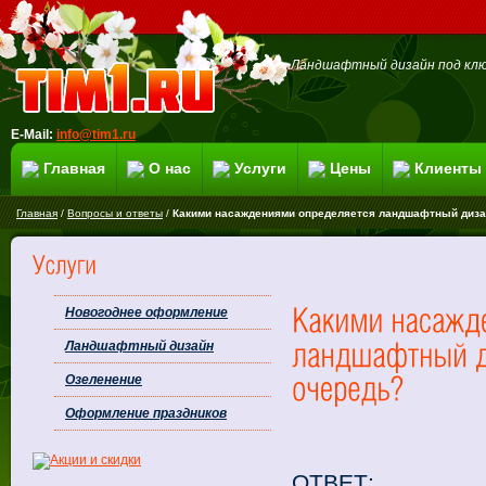
Ландшафтный дизайн под клю
E-Mail:
info@tim1.ru
Главная
О нас
Услуги
Цены
Клиенты
Главная
/
Вопросы и ответы
/
Какими насаждениями определяется ландшафтный диза
Новогоднее оформление
Ландшафтный дизайн
Озеленение
Оформление праздников
ОТВЕТ: