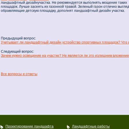
ландшафтный дизайнучастка. Не рекомендуется выполнять мощение таких
площадок. Лучше засеять их газонной травой. Зеленый газон отлично выгляд
обрамляющие детскую площадку, дополнят ландшафтный дизайн участка.
Предыдущий вопрос:
Учитывает ли ландшафтный дизайн устройство спортивных площадок? Что н
Следующий вопрос:
Зачем нужно освещение на участке? Не является ли это излишним вложени
Все вопросы и ответы
Проектирование ландшафта
Ландшафтные работы