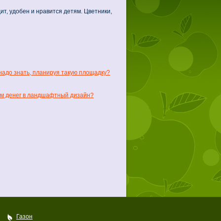
ит, удобен и нравится детям. Цветники,
адо знать, планируя такую площадку?
ем денег в ландшафтный дизайн?
Газон