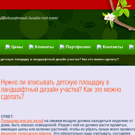
Ландшафтный дизайн под ключ!
Цены
Клиенты
Портфолио
Контакты
 детскую площадку в ландшафтный дизайн участка? Как это можно сделать?
ОТВЕТ:
Площадка для игр детей
на свежем воздухе должна находиться недалеко от
дома, быть хорошо освещенной. Рядом с ней не должно расти ядовитых,
имеющих шипы или колючих растений, чтобы их убрать лучше всего провест
мощение природным камнем
. Это обязательно надо учитывать, составляя