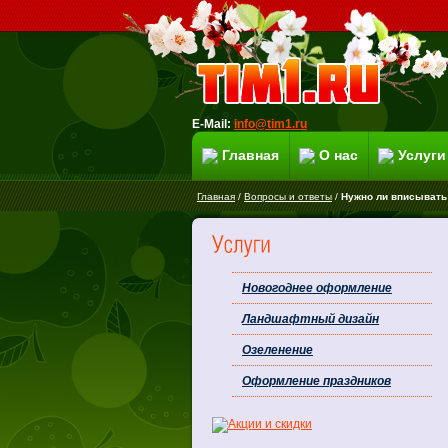
E-Mail:
info@tim1.ru
Главная
О нас
Услуги
Главная
/
Вопросы и ответы
/
Нужно ли вписывать
Новогоднее оформление
Ландшафтный дизайн
Озеленение
Оформление праздников