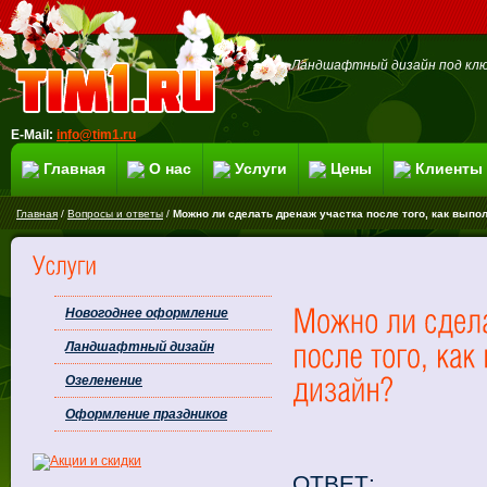
Ландшафтный дизайн под клю
E-Mail:
info@tim1.ru
Главная
О нас
Услуги
Цены
Клиенты
Главная
/
Вопросы и ответы
/
Можно ли сделать дренаж участка после того, как вып
Новогоднее оформление
Ландшафтный дизайн
Озеленение
Оформление праздников
ОТВЕТ: