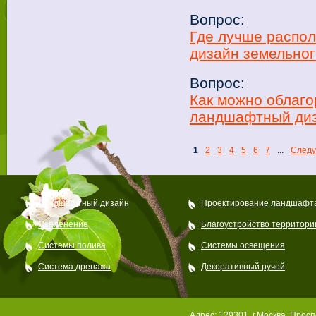
Вопрос:
Где лучше распол
дизайн земельног
Вопрос:
Как можно облаго
ландшафтный диз
1
2
3
4
5
6
7
...
След
Ландшафтный дизайн
Проектирование ландшафт
Озеленение
Благоустройство территори
Системы полива
Системы освещения
Система дренажа
Декоративный ручей
Адрес: 129301, г.Москва, Просп