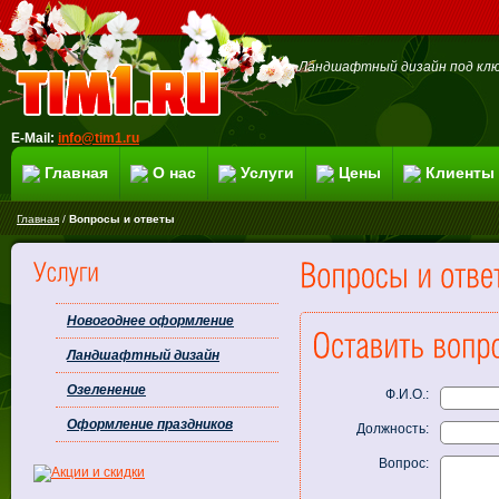
Ландшафтный дизайн под клю
E-Mail:
info@tim1.ru
Главная
О нас
Услуги
Цены
Клиенты
Главная
/
Вопросы и ответы
Новогоднее оформление
Ландшафтный дизайн
Озеленение
Ф.И.О.:
Оформление праздников
Должность:
Вопрос: