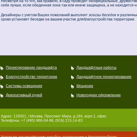
Несмотря на то что, как правило, в саду проводят неофициальные, дружеств
себя лучше, если обеденная зона так или иначе защищена, а не находится 
Дизайнеры с учетом Ваших пожеланий выполнят
эскизы беседок
и различны
сроки установят беседки на вашем участке дляблагоустройства территории.
Проектирование ландшафта
Ландшафтные работы
Благоустройство территории
Ландшафтное проектирование
Системы освещения
Мощение
Декоративный ручей
Новогоднее оформление
Адрес: 129301, г.Москва, Проспект Мира, д.184, корп.1, офис
Телефоны: +7 (495) 966-04-96, (916) 215-14-83