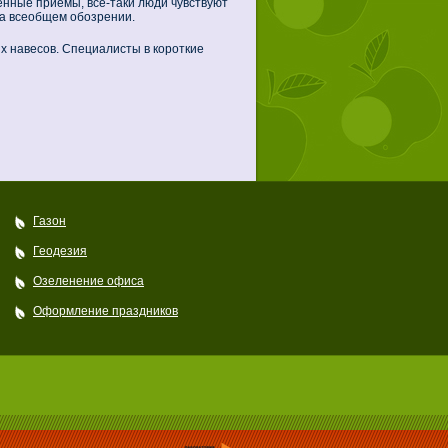
енные приемы, все-таки люди чувствуют
на всеобщем обозрении.
х навесов. Специалисты в короткие
Газон
Геодезия
Озеленение офиса
Оформление праздников