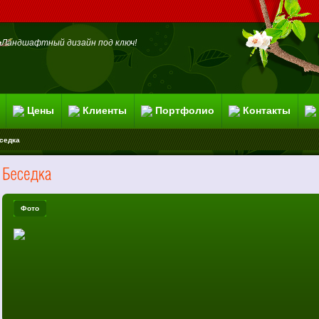
Ландшафтный дизайн под ключ!
Цены
Клиенты
Портфолио
Контакты
седка
Фото