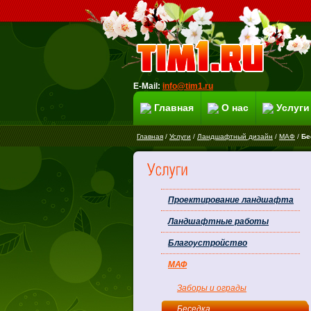
E-Mail:
info@tim1.ru
Главная
О нас
Услуги
Главная
/
Услуги
/
Ландшафтный дизайн
/
МАФ
/
Бе
Проектирование ландшафта
Ландшафтные работы
Благоустройство
МАФ
Заборы и ограды
Беседка