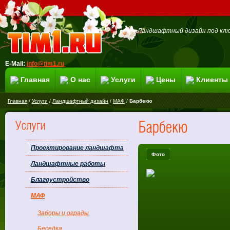
Ландшафтный дизайн под клю
E-Mail:
info@tim1.ru
Главная
О нас
Услуги
Цены
Клиенты
Главная
/
Услуги
/
Ландшафтный дизайн
/
МАФ
/
Барбекю
Проектирование ландшафта
Фото
Ландшафтные работы
Благоустройство
МАФ
Заборы и ограды
Беседка