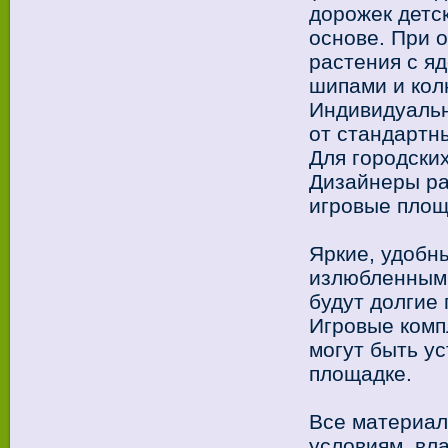
дорожек детс
основе. При 
растения с я
шипами и кол
Индивидуальн
от стандартн
Для городски
Дизайнеры ра
игровые площ
Яркие, удобны
излюбленным 
будут долгие
Игровые комп
могут быть ус
площадке.
Все материал
условиям, вл