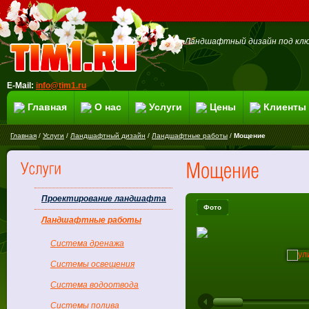
Ландшафтный дизайн под клю
E-Mail:
info@tim1.ru
Главная
О нас
Услуги
Цены
Клиенты
Главная
/
Услуги
/
Ландшафтный дизайн
/
Ландшафтные работы
/
Мощение
Проектирование ландшафта
Фото
Ландшафтные работы
Система дренажа
Системы освещения
Система водоотвода
Системы полива