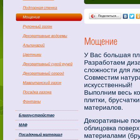
Подпорная стенка
Поделиться…
Мощение
Рулонный газон
Декоративные водоемы
Альпинарий
У Вас большая п
Цветники
Разработаем диз
Декоративный сухой ручей
сложности для л
Декоративный огород
Совместим натур
Мавританский газон
искусственный!
Выполним весь ко
Посадка газона
плитки, брусчатки
Фонтаны
материалов.
Благоустройство
Декоративные по
МАФ
облицовка повер
материалами (брус
Посадочный материал