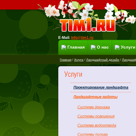
E-Mail:
info@tim1.ru
Главная
О нас
Услуги
Главная
/
Услуги
/
Ландшафтный дизайн
/
Ландшаф
Проектирование ландшафта
Ландшафтные работы
Система дренажа
Системы освещения
Система водоотвода
Системы полива