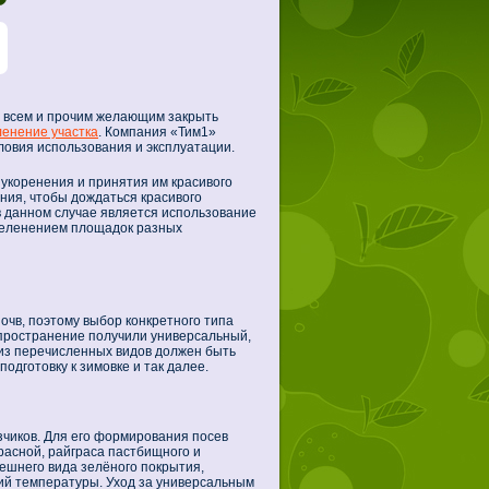
 всем и прочим желающим закрыть
ленение участка
. Компания «Тим1»
ловия использования и эксплуатации.
 укоренения и принятия им красивого
ения, чтобы дождаться красивого
 данном случае является использование
зеленением площадок разных
очв, поэтому выбор конкретного типа
спространение получили универсальный,
 из перечисленных видов должен быть
одготовку к зимовке и так далее.
чиков. Для его формирования посев
красной, райграса пастбищного и
ешнего вида зелёного покрытия,
ний температуры. Уход за универсальным