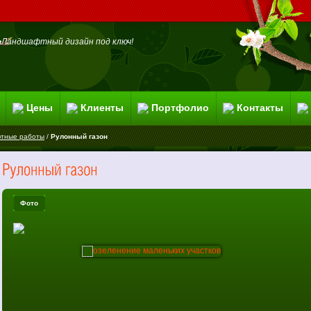
Ландшафтный дизайн под ключ!
Цены
Клиенты
Портфолио
Контакты
тные работы
/
Рулонный газон
Фото