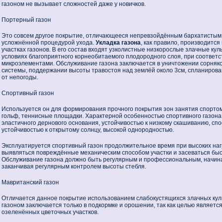
газоном не вызывает сложностей даже у новичков.
Портерный газон
Это совсем другое покрытие, отличающееся непревзойдённым бархатистым
усложнённой процедурой ухода.
Укладка газона
, как правило, производитс
участках газонов. В его состав входят узколистные низкорослые злачные кул
условиях благоприятного корнеобитаемого плодородного слоя, при соответ
микроэлементами. Обслуживание газона заключается в уничтожении сорняко
системы, поддержании высоты травостоя над землёй около 3см, спланиро
от непогоды.
Спортивный газон
Используется он для формирования прочного покрытия зон занятия спортом
гольф, теннисные площадки. Характерной особенностью спортивного газона
эластичного дернового основания, устойчивостью к низкому скашиванию, сп
устойчивостью к открытому солнцу, высокой однородностью.
Эксплуатируется спортивный газон продолжительное время при высоких наг
выявляться повреждённые механическим способом участки и засеваться бы
Обслуживание газона должно быть регулярным и профессиональным, начиная
заканчивая регулярным контролем высоты стебля.
Мавританский газон
Отличается данное покрытие использованием слабокустящихся злачных куль
газоном заключается только в подкормке и орошении, так как целью являетс
озеленённых цветочных участков.