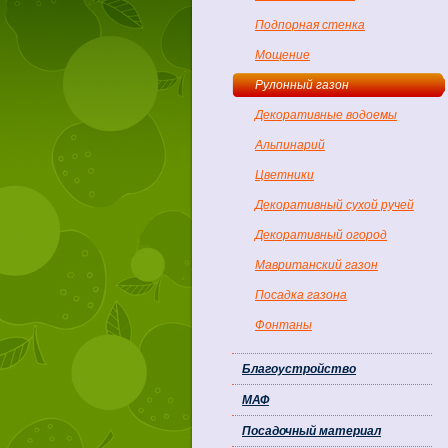
Подпорная стенка
Мощение
Рулонный газон
Декоративные водоемы
Альпинарий
Цветники
Декоративный сухой ручей
Декоративный огород
Мавританский газон
Посадка газона
Фонтаны
Благоустройство
МАФ
Посадочный материал