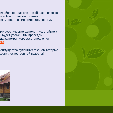
изайна, предложив новый газон разных
ысл. Мы готовы выполнить
оектировать и смонтировать систему
ли экзотические однолетние, стойкие к
он будет уложен, мы проведём
да за покрытием, восстановления
ика
.
еимущества рулонных газонов, которые
ести и естественной красоты!