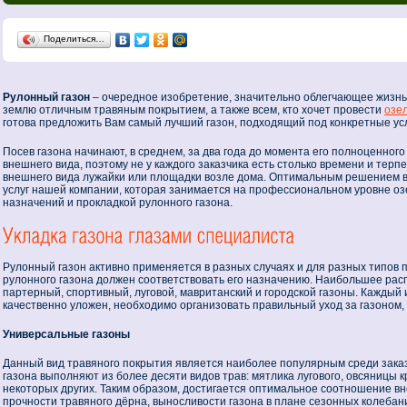
Поделиться…
Рулонный газон
– очередное изобретение, значительно облегчающее жизнь
землю отличным травяным покрытием, а также всем, кто хочет провести
озе
готова предложить Вам самый лучший газон, подходящий под конкретные ус
Посев газона начинают, в среднем, за два года до момента его полноценного
внешнего вида, поэтому не у каждого заказчика есть столько времени и терп
внешнего вида лужайки или площадки возле дома. Оптимальным решением в
услуг нашей компании, которая занимается на профессиональном уровне о
назначений и прокладкой рулонного газона.
Рулонный газон активно применяется в разных случаях и для разных типов п
рулонного газона должен соответствовать его назначению. Наибольшее ра
партерный, спортивный, луговой, мавританский и городской газоны. Каждый
качественно уложен, необходимо организовать правильный уход за газоном, п
Универсальные газоны
Данный вид травяного покрытия является наиболее популярным среди заказ
газона выполняют из более десяти видов трав: мятлика лугового, овсяницы 
некоторых других. Таким образом, достигается оптимальное соотношение вн
прочности травяного дёрна, выносливости газона в плане сезонных колеба