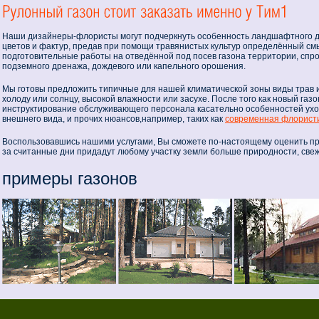
Наши дизайнеры-флористы могут подчеркнуть особенность ландшафтного д
цветов и фактур, предав при помощи травянистых культур определённый см
подготовительные работы на отведённой под посев газона территории, спр
подземного дренажа, дождевого или капельного орошения.
Мы готовы предложить типичные для нашей климатической зоны виды трав и
холоду или солнцу, высокой влажности или засухе. После того как новый газ
инструктирование обслуживающего персонала касательно особенностей ухо
внешнего вида, и прочих нюансов,например, таких как
современная флорист
Воспользовавшись нашими услугами, Вы сможете по-настоящему оценить пр
за считанные дни придадут любому участку земли больше природности, свеж
примеры газонов