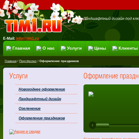
Ландшафтный дизайн под клю
E-Mail:
info@tim1.ru
Главная
О нас
Услуги
Цены
Клиенты
Главная
/
Портфолио
/
Оформление праздников
Новогоднее оформление
Ландшафтный дизайн
Озеленение
Оформление праздников