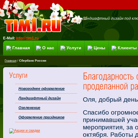
Ландшафтный дизайн под клю
E-Mail:
info@tim1.ru
Главная
О нас
Услуги
Цены
Клиенты
Главная
/
Сбербанк России
Новогоднее оформление
Оля, добрый день
Ландшафтный дизайн
Озеленение
Спасибо огромное
Оформление праздников
принимавшей учас
мероприятия, за 
октября. Работы 