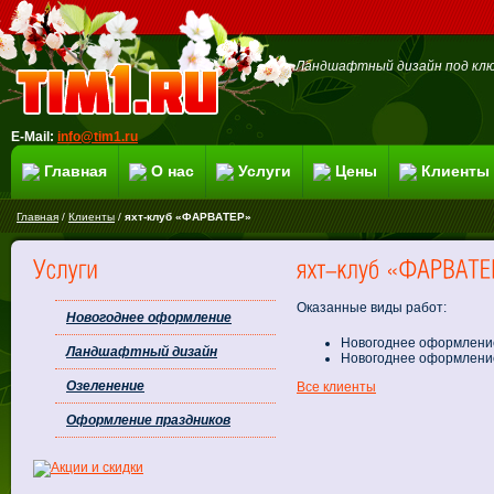
Ландшафтный дизайн под клю
E-Mail:
info@tim1.ru
Главная
О нас
Услуги
Цены
Клиенты
Главная
/
Клиенты
/
яхт-клуб «ФАРВАТЕР»
Оказанные виды работ:
Новогоднее оформление
Новогоднее оформлени
Ландшафтный дизайн
Новогоднее оформление
Озеленение
Все клиенты
Оформление праздников