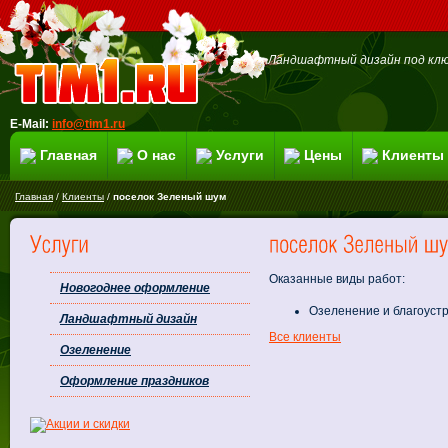
Ландшафтный дизайн под клю
E-Mail:
info@tim1.ru
Главная
О нас
Услуги
Цены
Клиенты
Главная
/
Клиенты
/
поселок Зеленый шум
Оказанные виды работ:
Новогоднее оформление
Озеленение и благоустр
Ландшафтный дизайн
Все клиенты
Озеленение
Оформление праздников