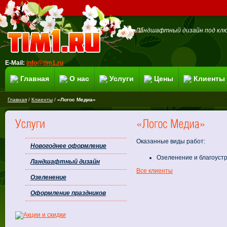
Ландшафтный дизайн под клю
E-Mail:
info@tim1.ru
Главная
О нас
Услуги
Цены
Клиенты
Главная
/
Клиенты
/
«Логос Медиа»
Оказанные виды работ:
Новогоднее оформление
Озеленение и благоуст
Ландшафтный дизайн
Все клиенты
Озеленение
Оформление праздников