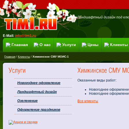
Ландшафтный дизайн под клю
E-Mail:
info@tim1.ru
Главная
О нас
Услуги
Цены
Клиенты
Главная
/
Клиенты
/
Химкинское СМУ МОИС-1
Оказанные виды работ:
Новогоднее оформление
Новогоднее оформление 
Ландшафтный дизайн
Новогоднее оформлени
Озеленение
Все клиенты
Оформление праздников