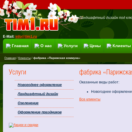
Ландшафтный дизайн под клю
E-Mail:
info@tim1.ru
Главная
О нас
Услуги
Цены
Клиенты
Главная
/
Клиенты
/
фабрика «Парижская коммуна»
Оказанные виды работ:
Новогоднее оформление
Новогоднее оформление
Ландшафтный дизайн
Все клиенты
Озеленение
Оформление праздников