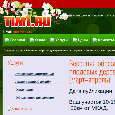
Ландшафтный дизайн под клю
E-Mail:
info@tim1.ru
Главная
О нас
Услуги
Цены
Клиенты
Главная
/
Акции
/
Весенняя обрезка декоративных и плодовых деревьев и кустарнико
Новогоднее оформление
Ландшафтный дизайн
Дата публикации:
Озеленение
Оформление праздников
Ваш участок 10-1
20км от МКАД.